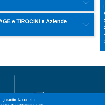
STAGE e TIROCINI e Aziende
MENÙ FOOTER 1
Esami
Accessibility statement
r garantire la corretta