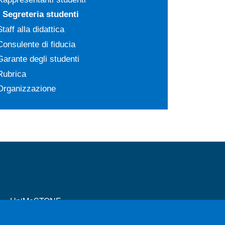
Segreteria studenti
Staff alla didattica
Consulente di fiducia
Garante degli studenti
Rubrica
Organizzazione
MENÙ FOOTER 2
UniMeSTONE
Disposizioni in materia di STAGE e