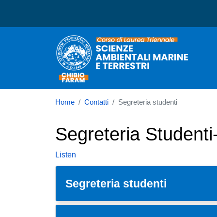
Corso di laurea in Scienz
Home
Contatti
Segreteria studenti
Segreteria Studenti
Listen
Segreteria studenti