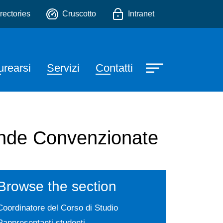
estri
o
rectories
Cruscotto
Intranet
urearsi
Servizi
Contatti
iende Convenzionate
Browse the section
Coordinatore del Corso di Studio
Rappresentanti studenti