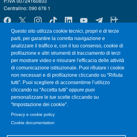
P.IVA 00724160833
Centralino: 090 676 1
MENÙ SOCIAL
Questo sito utilizza cookie tecnici, propri e di terze
parti, per garantire la corretta navigazione e
MENÙ FOOTER 1
Esami
analizzare il traffico e, con il tuo consenso, cookie di
Accessibility statement
profilazione e altri strumenti di tracciamento di terzi
Modulistica
per mostrare video e misurare l'efficacia delle attività
Prenotazione Aule e Laboratori Didattici
di comunicazione istituzionale. Puoi rifiutare i cookie
Orientamento
non necessari e di profilazione cliccando su “Rifiuta
tutti”. Puoi scegliere di acconsentirne l’utilizzo
Parti Sociali
cliccando su “Accetta tutti” oppure puoi
Ritiro Attestati
personalizzare le tue scelte cliccando su
Studenti UNIME
“Impostazione dei cookie”.
Privacy e cookie policy
MENÙ FOOTER 2
UniMeSTONE
Cookie documentation
Disposizioni in materia di STAGE e TIROCINI
Transparent administration