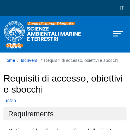
Corso di laurea in Scienze Ambienta
Skip to main content
IT
Home
Iscriversi
Requisiti di accesso, obiettivi e sbocchi
Requisiti di accesso, obiettivi
e sbocchi
Listen
Requirements